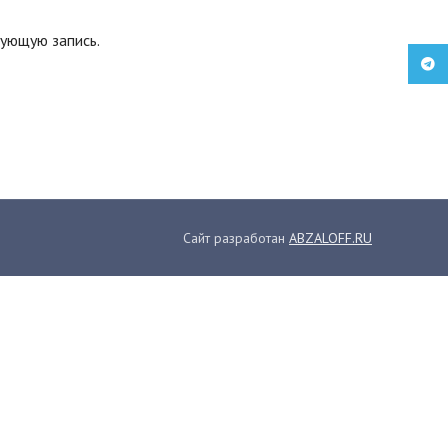
вующую запись.
Teleg
Сайт разработан
ABZALOFF.RU